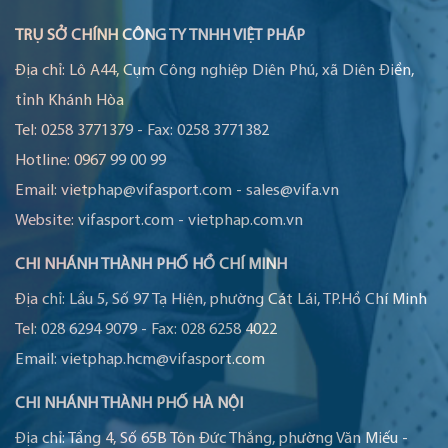
TRỤ SỞ CHÍNH CÔNG TY TNHH VIỆT PHÁP
Địa chỉ:
Lô A44, Cụm Công nghiệp Diên Phú, xã Diên Điền,
tỉnh Khánh Hòa
Tel:
0258 3771379
-
Fax:
0258 3771382
Hotline:
0967 99 00 99
Email:
vietphap@vifasport.com
-
sales@vifa.vn
Website:
vifasport.com
-
vietphap.com.vn
CHI NHÁNH THÀNH PHỐ HỒ CHÍ MINH
Địa chỉ:
Lầu 5, Số 97 Tạ Hiện, phường Cát Lái, TP.Hồ Chí Minh
Tel:
028 6294 9079
-
Fax:
028 6258 4022
Email:
vietphap.hcm@vifasport.com
CHI NHÁNH THÀNH PHỐ HÀ NỘI
Địa chỉ:
Tầng 4, Số 65B Tôn Đức Thắng, phường Văn Miếu -