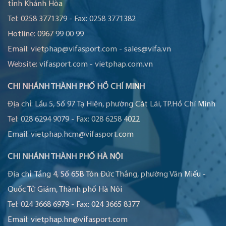
tỉnh Khánh Hòa
Tel:
0258 3771379
-
Fax:
0258 3771382
Hotline:
0967 99 00 99
Email:
vietphap@vifasport.com
-
sales@vifa.vn
Website:
vifasport.com
-
vietphap.com.vn
CHI NHÁNH THÀNH PHỐ HỒ CHÍ MINH
Địa chỉ:
Lầu 5, Số 97 Tạ Hiện, phường Cát Lái, TP.Hồ Chí Minh
Tel:
028 6294 9079
-
Fax:
028 6258 4022
Email:
vietphap.hcm@vifasport.com
CHI NHÁNH THÀNH PHỐ HÀ NỘI
Địa chỉ:
Tầng 4, Số 65B Tôn Đức Thắng, phường Văn Miếu -
Quốc Tử Giám, Thành phố Hà Nội
Tel:
024 3668 6979
-
Fax:
024 3665 8377
Email:
vietphap.hn@vifasport.com