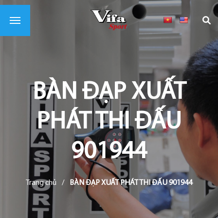
BÀN ĐẠP XUẤT
PHÁT THI ĐẤU
901944
Trang chủ
/
BÀN ĐẠP XUẤT PHÁT THI ĐẤU 901944