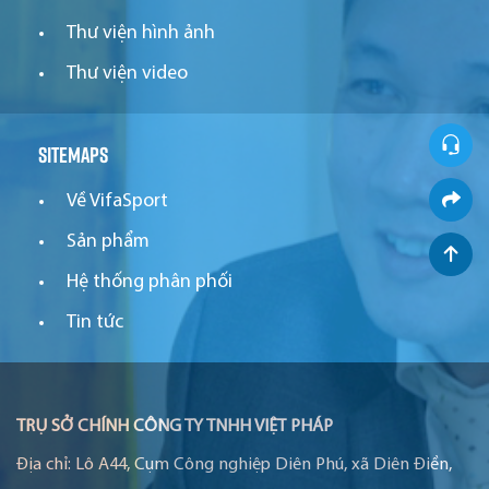
Thư viện hình ảnh
Thư viện video
Sitemaps
Về VifaSport
Sản phẩm
Hệ thống phân phối
Tin tức
TRỤ SỞ CHÍNH CÔNG TY TNHH VIỆT PHÁP
Địa chỉ:
Lô A44, Cụm Công nghiệp Diên Phú, xã Diên Điền,