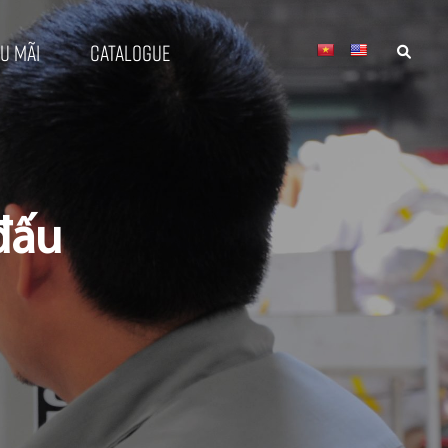
u mãi
Catalogue
đấu