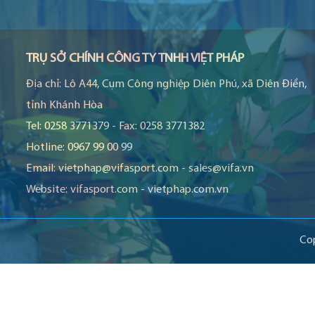
TRỤ SỞ CHÍNH CÔNG TY TNHH VIỆT PHÁP
Địa chỉ:
Lô A44, Cụm Công nghiệp Diên Phú, xã Diên Điền,
tỉnh Khánh Hòa
Tel:
0258 3771379
-
Fax:
0258 3771382
Hotline:
0967 99 00 99
Email:
vietphap@vifasport.com
-
sales@vifa.vn
Website:
vifasport.com
-
vietphap.com.vn
Co