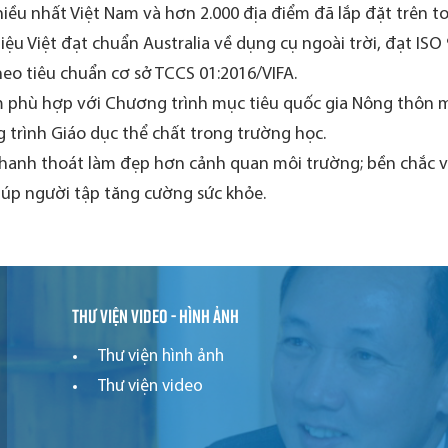
iều nhất Việt Nam và hơn 2.000 địa điểm đã lắp đặt trên t
ệu Việt đạt chuẩn Australia về dụng cụ ngoài trời, đạt ISO
eo tiêu chuẩn cơ sở TCCS 01:2016/VIFA.
 phù hợp với Chương trình mục tiêu quốc gia Nông thôn mớ
 trình Giáo dục thể chất trong trường học.
thanh thoát làm đẹp hơn cảnh quan môi trường; bền chắc và 
iúp người tập tăng cường sức khỏe.
Thư viện video - hình ảnh
Thư viện hình ảnh
Thư viện video