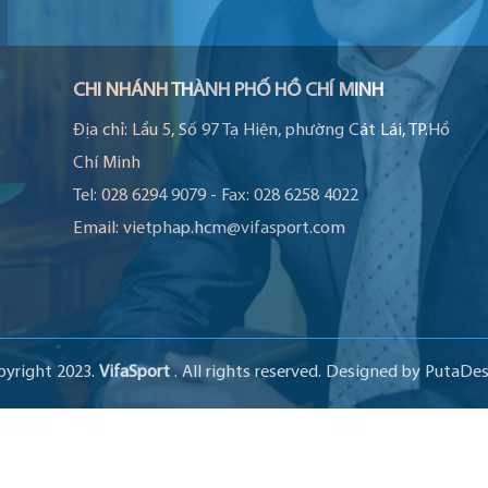
CHI NHÁNH THÀNH PHỐ HỒ CHÍ MINH
Địa chỉ:
Lầu 5, Số 97 Tạ Hiện, phường Cát Lái, TP.Hồ
Chí Minh
Tel:
028 6294 9079
-
Fax:
028 6258 4022
Email:
vietphap.hcm@vifasport.com
pyright 2023.
VifaSport
. All rights reserved.
Designed by
PutaDes