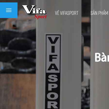
Về VifaSport
Sản phẩm
Bà