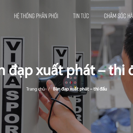
Hệ thống phân phối
Tin tức
Chăm sóc hậ
n đạp xuất phát – thi 
Trang chủ
/
Bàn đạp xuất phát – thi đấu