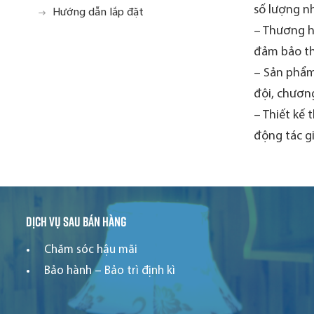
số lượng nh
Hướng dẫn lắp đặt
– Thương hi
đảm bảo th
– Sản phẩm
đội, chương
– Thiết kế 
động tác g
Dịch vụ sau bán hàng
Chăm sóc hậu mãi
Bảo hành – Bảo trì định kì