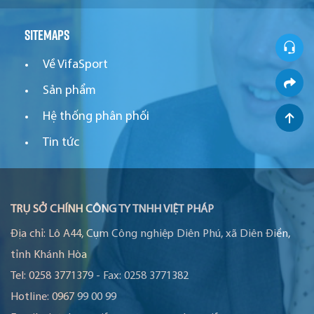
Sitemaps
Về VifaSport
Sản phẩm
Hệ thống phân phối
Tin tức
TRỤ SỞ CHÍNH CÔNG TY TNHH VIỆT PHÁP
Địa chỉ:
Lô A44, Cụm Công nghiệp Diên Phú, xã Diên Điền,
tỉnh Khánh Hòa
Tel:
0258 3771379
-
Fax:
0258 3771382
Hotline:
0967 99 00 99