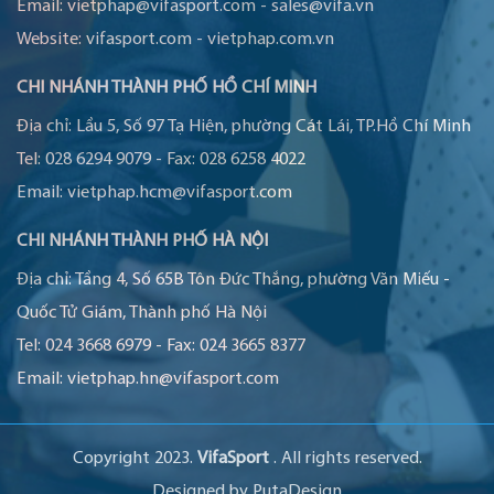
Email:
vietphap@vifasport.com
-
sales@vifa.vn
Website:
vifasport.com
-
vietphap.com.vn
CHI NHÁNH THÀNH PHỐ HỒ CHÍ MINH
Địa chỉ:
Lầu 5, Số 97 Tạ Hiện, phường Cát Lái, TP.Hồ Chí Minh
Tel:
028 6294 9079
-
Fax:
028 6258 4022
Email:
vietphap.hcm@vifasport.com
CHI NHÁNH THÀNH PHỐ HÀ NỘI
Địa chỉ:
Tầng 4, Số 65B Tôn Đức Thắng, phường Văn Miếu -
Quốc Tử Giám, Thành phố Hà Nội
Tel:
024 3668 6979
-
Fax:
024 3665 8377
Email:
vietphap.hn@vifasport.com
Copyright 2023.
VifaSport
. All rights reserved.
Designed by
PutaDesign