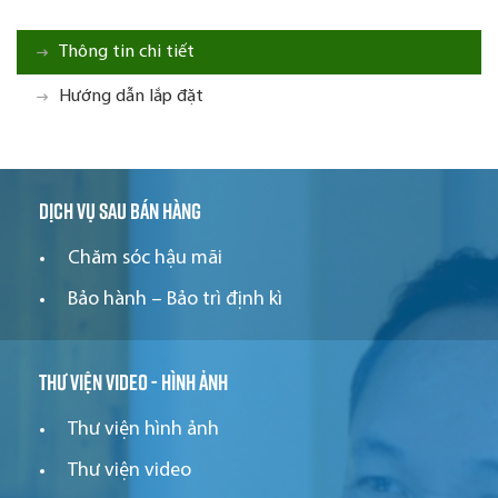
Thông tin chi tiết
Hướng dẫn lắp đặt
Dịch vụ sau bán hàng
Chăm sóc hậu mãi
Bảo hành – Bảo trì định kì
Thư viện video - hình ảnh
Thư viện hình ảnh
Thư viện video