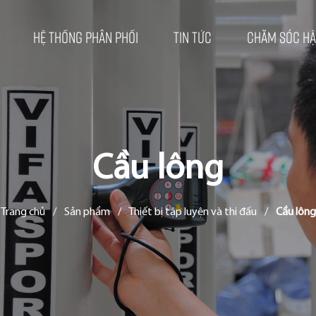
Hệ thống phân phối
Tin tức
Chăm sóc hậ
Cầu lông
Trang chủ
/
Sản phẩm
/
Thiết bị tập luyện và thi đấu
/
Cầu lông