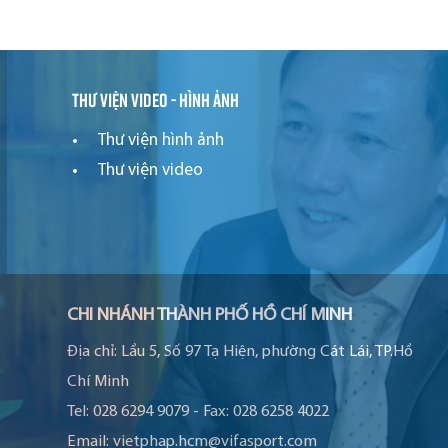
Thư viện video - hình ảnh
Thư viện hình ảnh
Thư viện video
CHI NHÁNH THÀNH PHỐ HỒ CHÍ MINH
Địa chỉ:
Lầu 5, Số 97 Tạ Hiện, phường Cát Lái, TP.Hồ
Chí Minh
Tel:
028 6294 9079
-
Fax:
028 6258 4022
Email:
vietphap.hcm@vifasport.com