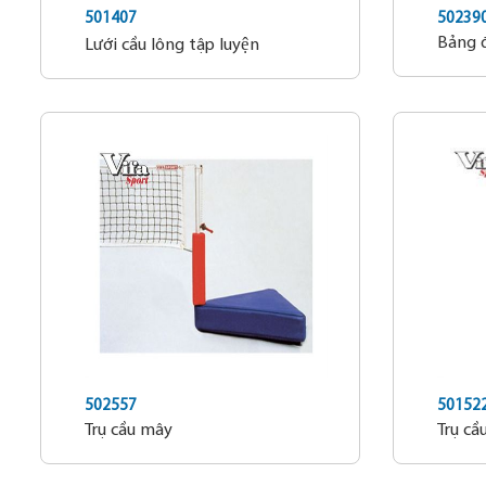
501407
50239
Bảng đ
Lưới cầu lông tập luyện
502557
50152
Trụ cầu mây
Trụ cầ