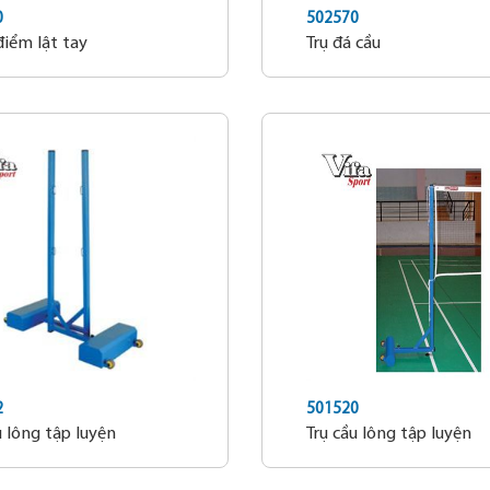
0
502570
iểm lật tay
Trụ đá cầu
2
501520
u lông tập luyện
Trụ cầu lông tập luyện