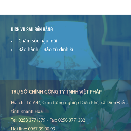
Dịch vụ sau bán hàng
Chăm sóc hậu mãi
Bảo hành – Bảo trì định kì
TRỤ SỞ CHÍNH CÔNG TY TNHH VIỆT PHÁP
Địa chỉ:
Lô A44, Cụm Công nghiệp Diên Phú, xã Diên Điền,
tỉnh Khánh Hòa
Tel:
0258 3771379
-
Fax:
0258 3771382
Hotline:
0967 99 00 99