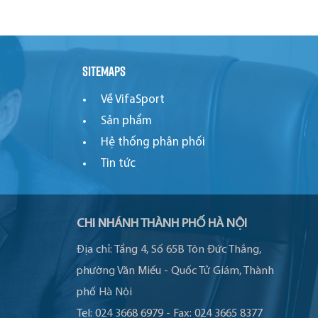
Sitemaps
Về VifaSport
Sản phẩm
Hệ thống phân phối
Tin tức
CHI NHÁNH THÀNH PHỐ HÀ NỘI
Địa chỉ:
Tầng 4, Số 65B Tôn Đức Thắng,
phường Văn Miếu - Quốc Tử Giám, Thành
phố Hà Nội
Tel:
024 3668 6979
-
Fax:
024 3665 8377